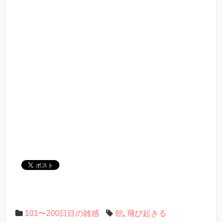
101〜200日目の雑感
朝
,
飛び起きる