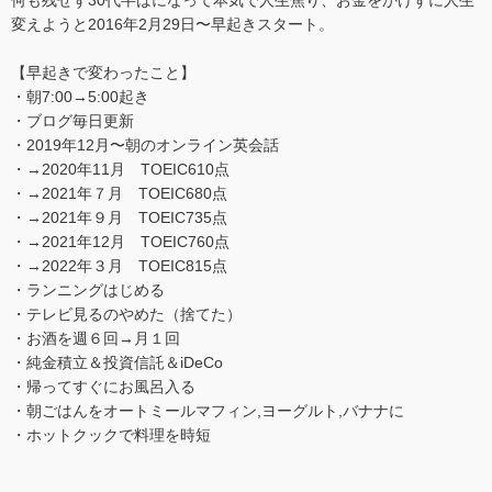
変えようと2016年2月29日〜早起きスタート。
【早起きで変わったこと】
・朝7:00→5:00起き
・ブログ毎日更新
・2019年12月〜朝のオンライン英会話
・→2020年11月 TOEIC610点
・→2021年７月 TOEIC680点
・→2021年９月 TOEIC735点
・→2021年12月 TOEIC760点
・→2022年３月 TOEIC815点
・ランニングはじめる
・テレビ見るのやめた（捨てた）
・お酒を週６回→月１回
・純金積立＆投資信託＆iDeCo
・帰ってすぐにお風呂入る
・朝ごはんをオートミールマフィン,ヨーグルト,バナナに
・ホットクックで料理を時短