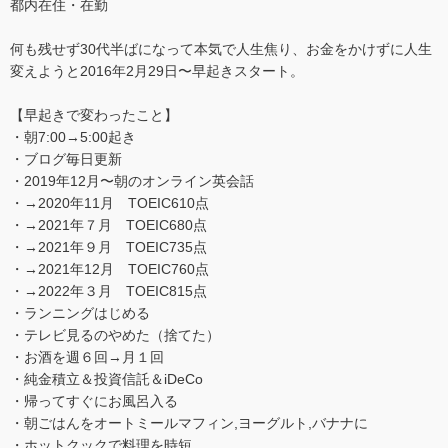
都内在住・在勤
何も残せず30代半ばになって本気で人生焦り、お金をかけずに人生
変えようと2016年2月29日〜早起きスタート。
【早起きで変わったこと】
・朝7:00→5:00起き
・ブログ毎日更新
・2019年12月〜朝のオンライン英会話
・→2020年11月 TOEIC610点
・→2021年７月 TOEIC680点
・→2021年９月 TOEIC735点
・→2021年12月 TOEIC760点
・→2022年３月 TOEIC815点
・ランニングはじめる
・テレビ見るのやめた（捨てた）
・お酒を週６回→月１回
・純金積立＆投資信託＆iDeCo
・帰ってすぐにお風呂入る
・朝ごはんをオートミールマフィン,ヨーグルト,バナナに
・ホットクックで料理を時短