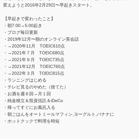
変えようと2016年2月29日〜早起きスタート。
【早起きで変わったこと】
・朝7:00→5:00起き
・ブログ毎日更新
・2019年12月〜朝のオンライン英会話
・→2020年11月 TOEIC610点
・→2021年７月 TOEIC680点
・→2021年９月 TOEIC735点
・→2021年12月 TOEIC760点
・→2022年３月 TOEIC815点
・ランニングはじめる
・テレビ見るのやめた（捨てた）
・お酒を週６回→月１回
・純金積立＆投資信託＆iDeCo
・帰ってすぐにお風呂入る
・朝ごはんをオートミールマフィン,ヨーグルト,バナナに
・ホットクックで料理を時短