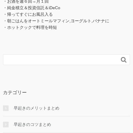
・お酒を週６回→月１回
・純金積立＆投資信託＆iDeCo
・帰ってすぐにお風呂入る
・朝ごはんをオートミールマフィン,ヨーグルト,バナナに
・ホットクックで料理を時短

カテゴリー
早起きのメリットまとめ
早起きのコツまとめ