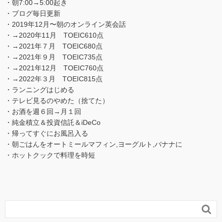
・朝7:00→5:00起き
・ブログ毎日更新
・2019年12月〜朝のオンライン英会話
・→2020年11月 TOEIC610点
・→2021年７月 TOEIC680点
・→2021年９月 TOEIC735点
・→2021年12月 TOEIC760点
・→2022年３月 TOEIC815点
・ランニングはじめる
・テレビ見るのやめた（捨てた）
・お酒を週６回→月１回
・純金積立＆投資信託＆iDeCo
・帰ってすぐにお風呂入る
・朝ごはんをオートミールマフィン,ヨーグルト,バナナに
・ホットクックで料理を時短
