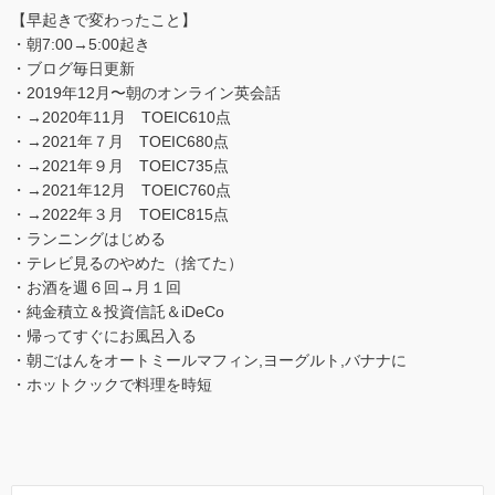
【早起きで変わったこと】
・朝7:00→5:00起き
・ブログ毎日更新
・2019年12月〜朝のオンライン英会話
・→2020年11月 TOEIC610点
・→2021年７月 TOEIC680点
・→2021年９月 TOEIC735点
・→2021年12月 TOEIC760点
・→2022年３月 TOEIC815点
・ランニングはじめる
・テレビ見るのやめた（捨てた）
・お酒を週６回→月１回
・純金積立＆投資信託＆iDeCo
・帰ってすぐにお風呂入る
・朝ごはんをオートミールマフィン,ヨーグルト,バナナに
・ホットクックで料理を時短