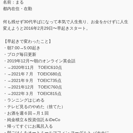
名前：まる
都内在住・在勤
何も残せず30代半ばになって本気で人生焦り、お金をかけずに人生
変えようと2016年2月29日〜早起きスタート。
【早起きで変わったこと】
・朝7:00→5:00起き
・ブログ毎日更新
・2019年12月〜朝のオンライン英会話
・→2020年11月 TOEIC610点
・→2021年７月 TOEIC680点
・→2021年９月 TOEIC735点
・→2021年12月 TOEIC760点
・→2022年３月 TOEIC815点
・ランニングはじめる
・テレビ見るのやめた（捨てた）
・お酒を週６回→月１回
・純金積立＆投資信託＆iDeCo
・帰ってすぐにお風呂入る
・朝ごはんをオートミールマフィン,ヨーグルト,バナナに