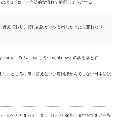
o」の次は「to」と文法的な流れで解釈しようとする
に覚えており、特に副詞がパッと出なかったり忘れたり
ield right now の「at least」や「right now」の訳を落とす
えないところは毎回言えない、毎回浮かんでこない日本語訳
レベルでとどまってしまう（しかも発音ヘタすぎてまともな