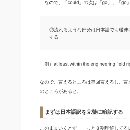
なので、「could」の次は「go」、「g
②流れるような部分は日本語でも曖昧
する
例）at least within the engineering f
なので、言えるところは毎回言えるし、言
のところがあると。
まずは日本語訳を完璧に暗記する
このままいくとずーーっと８割理解してる