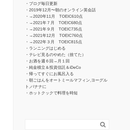
・ブログ毎日更新
・2019年12月〜朝のオンライン英会話
・→2020年11月 TOEIC610点
・→2021年７月 TOEIC680点
・→2021年９月 TOEIC735点
・→2021年12月 TOEIC760点
・→2022年３月 TOEIC815点
・ランニングはじめる
・テレビ見るのやめた（捨てた）
・お酒を週６回→月１回
・純金積立＆投資信託＆iDeCo
・帰ってすぐにお風呂入る
・朝ごはんをオートミールマフィン,ヨーグル
ト,バナナに
・ホットクックで料理を時短
