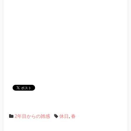
2年目からの雑感
休日
,
春