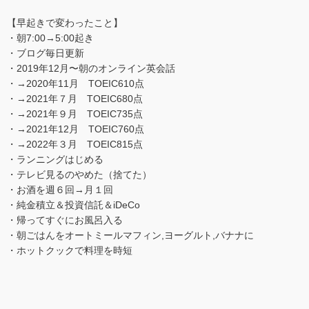
【早起きで変わったこと】
・朝7:00→5:00起き
・ブログ毎日更新
・2019年12月〜朝のオンライン英会話
・→2020年11月 TOEIC610点
・→2021年７月 TOEIC680点
・→2021年９月 TOEIC735点
・→2021年12月 TOEIC760点
・→2022年３月 TOEIC815点
・ランニングはじめる
・テレビ見るのやめた（捨てた）
・お酒を週６回→月１回
・純金積立＆投資信託＆iDeCo
・帰ってすぐにお風呂入る
・朝ごはんをオートミールマフィン,ヨーグルト,バナナに
・ホットクックで料理を時短