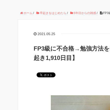
ホーム
/
早起きをはじめたら
/
6年目からの雑感
/
FP
2021.05.25
FP3級に不合格→勉強方法
起き1,910日目】