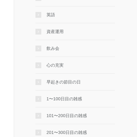
英語
資産運用
飲み会
心の充実
早起きの節目の日
1〜100日目の雑感
101〜200日目の雑感
201〜300日目の雑感