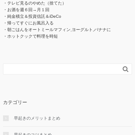
・テレビ見るのやめた（捨てた）
・お酒を週６回→月１回
・純金積立＆投資信託＆iDeCo
・帰ってすぐにお風呂入る
・朝ごはんをオートミールマフィン,ヨーグルト,バナナに
・ホットクックで料理を時短

カテゴリー
早起きのメリットまとめ
早起きのコツまとめ