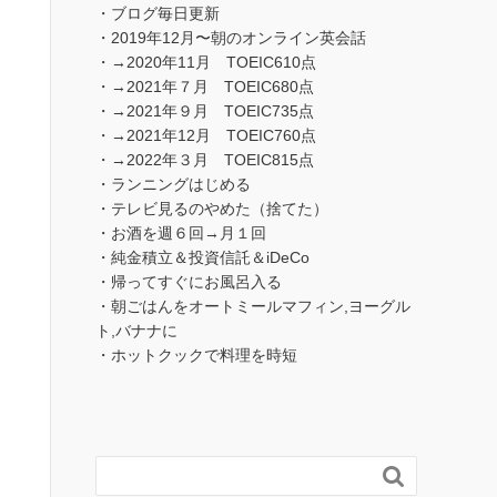
・ブログ毎日更新
・2019年12月〜朝のオンライン英会話
・→2020年11月 TOEIC610点
・→2021年７月 TOEIC680点
・→2021年９月 TOEIC735点
・→2021年12月 TOEIC760点
・→2022年３月 TOEIC815点
・ランニングはじめる
・テレビ見るのやめた（捨てた）
・お酒を週６回→月１回
・純金積立＆投資信託＆iDeCo
・帰ってすぐにお風呂入る
・朝ごはんをオートミールマフィン,ヨーグル
ト,バナナに
・ホットクックで料理を時短
