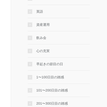
英語
資産運用
飲み会
心の充実
早起きの節目の日
1〜100日目の雑感
101〜200日目の雑感
201〜300日目の雑感