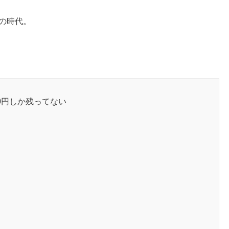
ロの時代。
0円しか残ってない