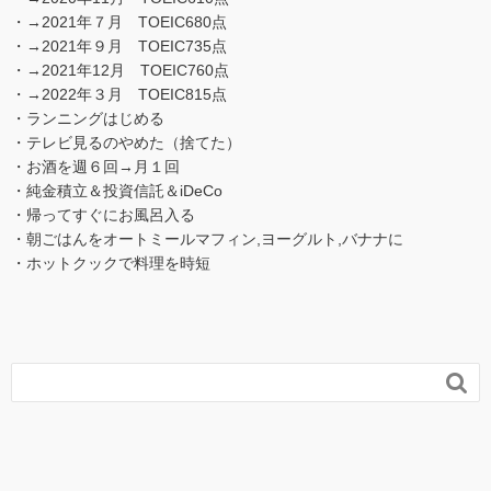
・→2021年７月 TOEIC680点
・→2021年９月 TOEIC735点
・→2021年12月 TOEIC760点
・→2022年３月 TOEIC815点
・ランニングはじめる
・テレビ見るのやめた（捨てた）
・お酒を週６回→月１回
・純金積立＆投資信託＆iDeCo
・帰ってすぐにお風呂入る
・朝ごはんをオートミールマフィン,ヨーグルト,バナナに
・ホットクックで料理を時短
