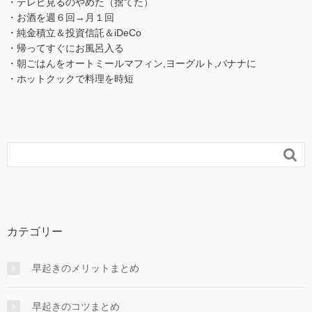
・テレビ見るのやめた（捨てた）
・お酒を週６回→月１回
・純金積立＆投資信託＆iDeCo
・帰ってすぐにお風呂入る
・朝ごはんをオートミールマフィン,ヨーグルト,バナナに
・ホットクックで料理を時短

カテゴリー
早起きのメリットまとめ
早起きのコツまとめ