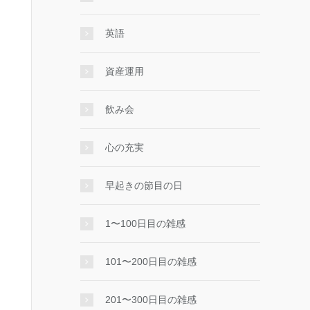
英語
資産運用
飲み会
心の充実
早起きの節目の日
1〜100日目の雑感
101〜200日目の雑感
201〜300日目の雑感