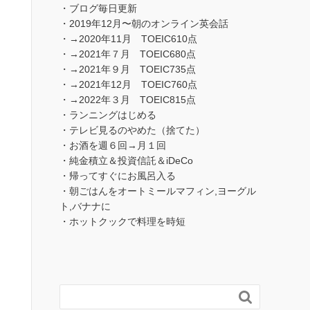
・ブログ毎日更新
・2019年12月〜朝のオンライン英会話
・→2020年11月 TOEIC610点
・→2021年７月 TOEIC680点
・→2021年９月 TOEIC735点
・→2021年12月 TOEIC760点
・→2022年３月 TOEIC815点
・ランニングはじめる
・テレビ見るのやめた（捨てた）
・お酒を週６回→月１回
・純金積立＆投資信託＆iDeCo
・帰ってすぐにお風呂入る
・朝ごはんをオートミールマフィン,ヨーグル
ト,バナナに
・ホットクックで料理を時短
