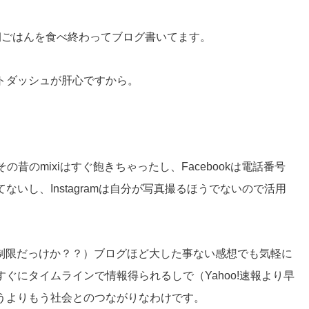
朝ごはんを食べ終わってブログ書いてます。
トダッシュが肝心ですから。
その昔のmixiはすぐ飽きちゃったし、Facebookは電話番号
いし、Instagramは自分が写真撮るほうでないので活用
は無制限だっけか？？）ブログほど大した事ない感想でも気軽に
ぐにタイムラインで情報得られるしで（Yahoo!速報より早
うよりもう社会とのつながりなわけです。