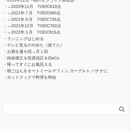
・2019年12月〜朝のオンライン英会話
・→2020年11月 TOEIC610点
・→2021年７月 TOEIC680点
・→2021年９月 TOEIC735点
・→2021年12月 TOEIC760点
・→2022年３月 TOEIC815点
・ランニングはじめる
・テレビ見るのやめた（捨てた）
・お酒を週６回→月１回
・純金積立＆投資信託＆iDeCo
・帰ってすぐにお風呂入る
・朝ごはんをオートミールマフィン,ヨーグルト,バナナに
・ホットクックで料理を時短
