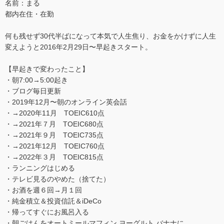
名前：まる
都内在住・在勤
何も残せず30代半ばになって本気で人生焦り、お金をかけずに人生
変えようと2016年2月29日〜早起きスタート。
【早起きで変わったこと】
・朝7:00→5:00起き
・ブログ毎日更新
・2019年12月〜朝のオンライン英会話
・→2020年11月 TOEIC610点
・→2021年７月 TOEIC680点
・→2021年９月 TOEIC735点
・→2021年12月 TOEIC760点
・→2022年３月 TOEIC815点
・ランニングはじめる
・テレビ見るのやめた（捨てた）
・お酒を週６回→月１回
・純金積立＆投資信託＆iDeCo
・帰ってすぐにお風呂入る
・朝ごはんをオートミールマフィン,ヨーグルト,バナナに